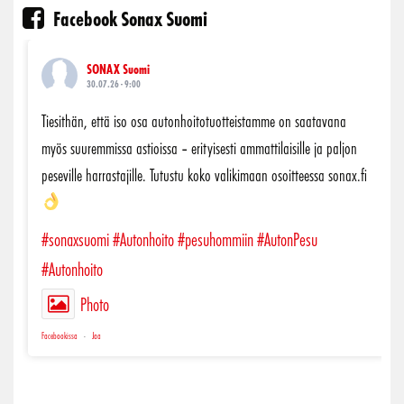
Facebook Sonax Suomi
SONAX Suomi
30.07.26 - 9:00
Tiesithän, että iso osa autonhoitotuotteistamme on saatavana
myös suuremmissa astioissa – erityisesti ammattilaisille ja paljon
peseville harrastajille. Tutustu koko valikimaan osoitteessa sonax.fi
#sonaxsuomi
#Autonhoito
#pesuhommiin
#AutonPesu
#Autonhoito
Photo
Facebookissa
·
Jaa