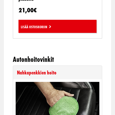
s
3
:
3
21,00
€
3
,
7
9
,
5
Lisää ostoskoriin
8
€
4
.
€
.
Autonhoitovinkit
Nahkapenkkien hoito