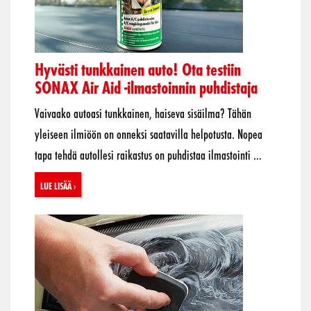
Hyvästi tunkkainen auto! Ota testiin
SONAX Air Aid -ilmastoinnin puhdistaja
Vaivaako autoasi tunkkainen, haiseva sisäilma? Tähän
yleiseen ilmiöön on onneksi saatavilla helpotusta. Nopea
tapa tehdä autollesi raikastus on puhdistaa ilmastointi ...
Lue lisää ›