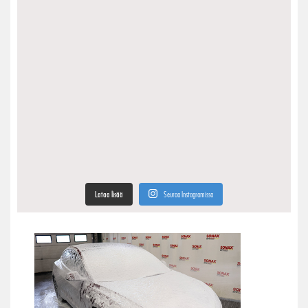
Lataa lisää
Seuraa Instagramissa