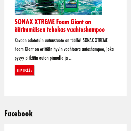
SONAX XTREME Foam Giant on
äärimmäisen tehokas vaahtoshampoo
Kevään odotetuin uutuustuote on täällä! SONAX XTREME
Foam Giant on erittäin hyvin vaahtoava autoshampoo, joka
pysyy pitkään auton pinnalla ja ...
Lue lisää ›
Facebook