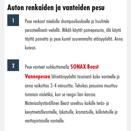
Auton renkaiden ja vanteiden pesu
Pese renkaat miedolla shampooliuoksella ja huuhtele
perusteellisesti vedellä. Mikäli käytät painepesuria, älä käytä
täyttä painetta ja pese kumit suuremmalta etäisyydeltä. Anna
kuivua.
SONAX Beast
Pese vanteet suihkuttamalla
Vannepesua
lähietäisyydeltä tasaisesti koko vanteelle ja
anna vaikuttaa 2–4 minuuttia. Tehokas pesuaine muuttuu
tumman violetiksi, kun se reagoi lian kanssa.
Materiaaliystävällinen Beast soveltuu kaikille teräs- ja
kevytmetallivanteille, lakatuille, kromatuille, kiillotetuille ja
mattapintaisille vanteille.