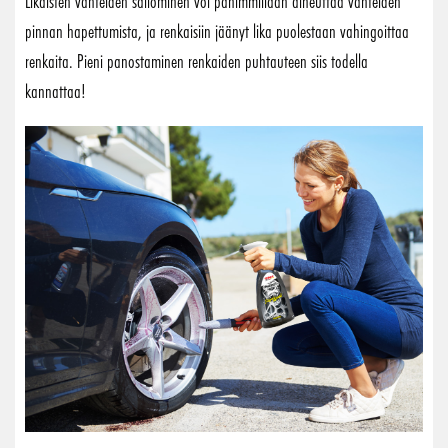
Likaisten vanteiden säilöminen voi pahimmillaan aiheuttaa vanteiden
pinnan hapettumista, ja renkaisiin jäänyt lika puolestaan vahingoittaa
renkaita. Pieni panostaminen renkaiden puhtauteen siis todella
kannattaa!