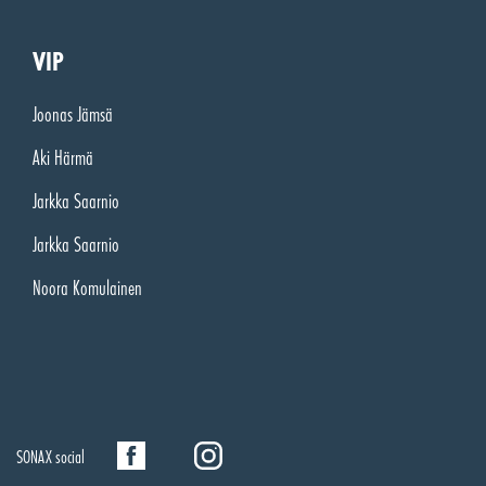
VIP
Joonas Jämsä
Aki Härmä
Jarkka Saarnio
Jarkka Saarnio
Noora Komulainen
SONAX social