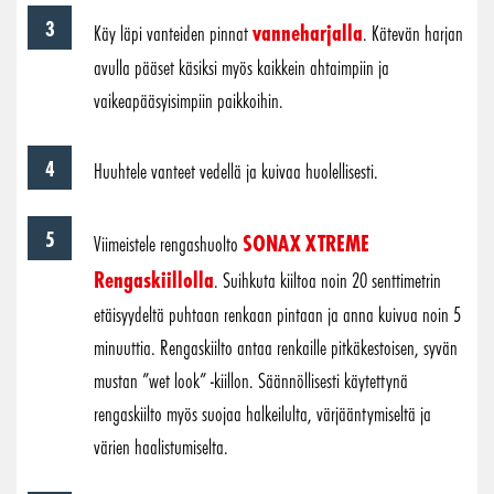
vanneharjalla
Käy läpi vanteiden pinnat
. Kätevän harjan
avulla pääset käsiksi myös kaikkein ahtaimpiin ja
vaikeapääsyisimpiin paikkoihin.
Huuhtele vanteet vedellä ja kuivaa huolellisesti.
SONAX XTREME
Viimeistele rengashuolto
Rengaskiillolla
. Suihkuta kiiltoa noin 20 senttimetrin
etäisyydeltä puhtaan renkaan pintaan ja anna kuivua noin 5
minuuttia. Rengaskiilto antaa renkaille pitkäkestoisen, syvän
mustan ”wet look” -kiillon. Säännöllisesti käytettynä
rengaskiilto myös suojaa halkeilulta, värjääntymiseltä ja
värien haalistumiselta.