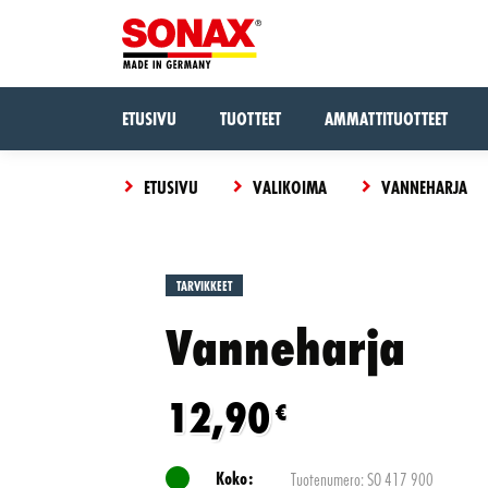
ETUSIVU
TUOTTEET
AMMATTITUOTTEET
ETUSIVU
VALIKOIMA
VANNEHARJA
Tuote
TARVIKKEET
Kokeile
on
Vanneharja
OSTOSKORI
uudelleen,
lisätty
CLOSE
jokin meni
koriin
pieleen.
12,90
€
Koko:
Tuotenumero: SO 417 900