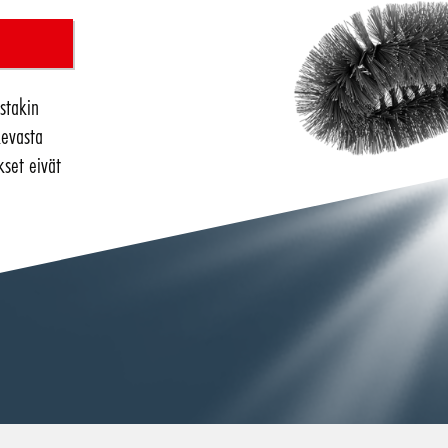
stakin
kevasta
set eivät