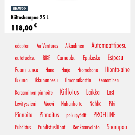
SHAMPOO
Kiiltoshampoo 25 L
€
118,00
Automaattipesu
adapteri
Air Ventures
Alkaalinen
Esipesu
Carnauba
Epäkesko
autotuoksu
BIKE
Hionta-aine
Foam Lance
Hiomakone
Hana
Harja
Ikkuna
Ikkunanpesu
Ilmanraikastin
Keraaminen
Kiillotus
Laikka
Lasi
Keraaminen pinnoite
Nahka
Levityssieni
Nahanhoito
Piki
Muovi
Pinnoite
Pinnoitus
PROFILINE
polkupyörät
Shampoo
Puhdistusliinat
Renkaanvaihto
Puhdistus