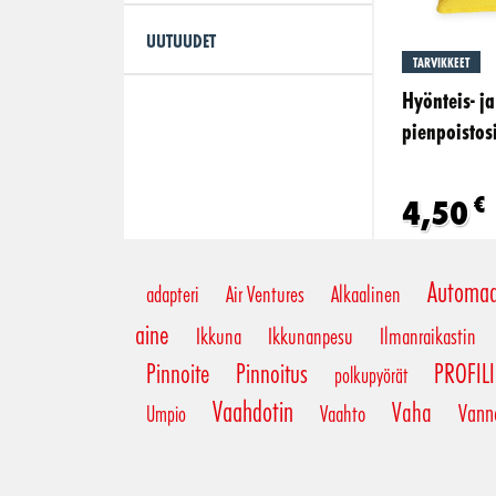
UUTUUDET
TARVIKKEET
Hyönteis- ja
pienpoistos
€
4,50
Automaa
adapteri
Air Ventures
Alkaalinen
aine
Ikkuna
Ikkunanpesu
Ilmanraikastin
Pinnoite
Pinnoitus
PROFIL
polkupyörät
Vaahdotin
Vaha
Vann
Vaahto
Umpio