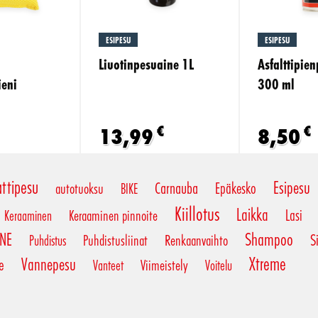
ESIPESU
ESIPESU
Liuotinpesuaine 1L
Asfalttipie
ieni
300 ml
€
€
13,99
8,50
ttipesu
Esipesu
Carnauba
Epäkesko
autotuoksu
BIKE
Kiillotus
Laikka
Lasi
Keraaminen pinnoite
Keraaminen
INE
Shampoo
S
Puhdistusliinat
Renkaanvaihto
Puhdistus
Xtreme
Vannepesu
e
Viimeistely
Vanteet
Voitelu