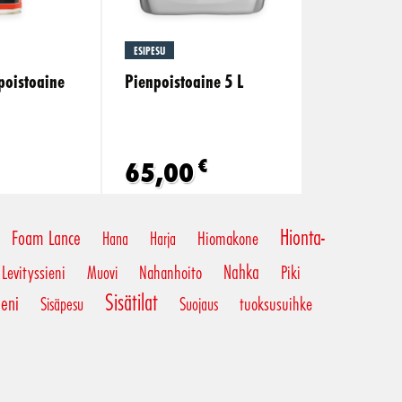
ESIPESU
npoistoaine
Pienpoistoaine 5 L
€
65,00
Hionta-
Foam Lance
Hiomakone
Hana
Harja
Nahka
Levityssieni
Nahanhoito
Piki
Muovi
Sisätilat
ieni
tuoksusuihke
Sisäpesu
Suojaus