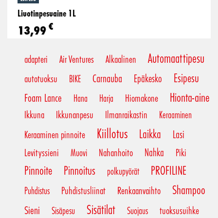
Liuotinpesuaine 1L
€
13,99
Automaattipesu
adapteri
Air Ventures
Alkaalinen
Esipesu
Carnauba
Epäkesko
autotuoksu
BIKE
Hionta-aine
Foam Lance
Hiomakone
Hana
Harja
Ikkuna
Ikkunanpesu
Ilmanraikastin
Keraaminen
Kiillotus
Laikka
Lasi
Keraaminen pinnoite
Nahka
Levityssieni
Nahanhoito
Piki
Muovi
Pinnoite
Pinnoitus
PROFILINE
polkupyörät
Shampoo
Puhdistusliinat
Renkaanvaihto
Puhdistus
Sisätilat
Sieni
tuoksusuihke
Sisäpesu
Suojaus