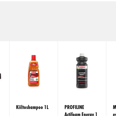
Kiiltoshampoo 1L
PROFILINE
M
Actifoam Energy 1
e