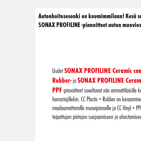
Autonhoitosesonki on kuumimmilaan! Kesä saa
SONAX PROFILINE -pinnoitteet auton muoviosill
SONAX PROFILINE Ceramic coat
Uudet
Rubber-
SONAX PROFILINE Ceramic
ja
PPF
-pinnoitteet soveltuvat niin ammattilaisille ku
harrastajillekin. CC Plastic + Rubber on keraamine
maalaamattomille muovipinnoille ja CC Vinyl + PP
teipattujen pintojen suojaamiseen ja ehostamise