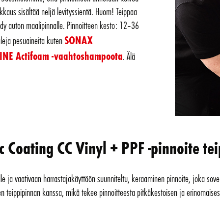
kkaus sisältää neljä levityssientä. Huom! Teippaa
äädy auton maalipinnalle. Pinnoitteen kesto: 12–36
SONAX
leja pesuaineita kuten
NE Actifoam -vaahtoshampoota
. Älä
oating CC Vinyl + PPF -pinnoite teip
lle ja vaativaan harrastajakäyttöön suunniteltu, keraaminen pinnoite, joka sov
teippipinnan kanssa, mikä tekee pinnoitteesta pitkäkestoisen ja erinomaisesti 