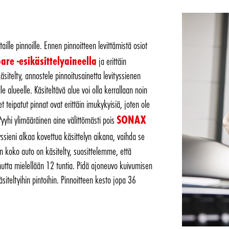
taille pinnoille. Ennen pinnoitteen levittämistä osiot
e -esikäsittelyaineella
ja erittäin
äsitelty, annostele pinnoitusainetta levityssienen
lle alueelle. Käsiteltävä alue voi olla kerrallaan noin
 teipatut pinnat ovat erittäin imukykyisiä, joten ole
SONAX
Pyyhi ylimääräinen aine välittömästi pois
tyssieni alkaa kovettua käsittelyn aikana, vaihda se
un koko auto on käsitelty, suosittelemme, että
utta mielellään 12 tuntia. Pidä ajoneuvo kuivumisen
siteltyihin pintoihin. Pinnoitteen kesto jopa 36