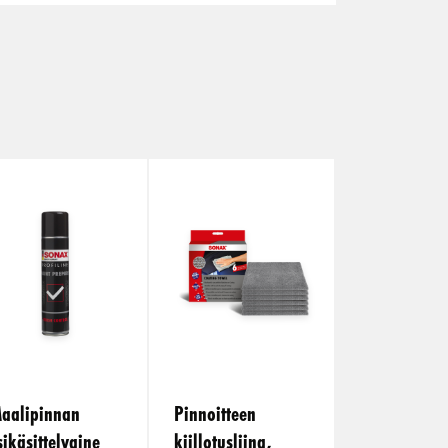
aalipinnan
Pinnoitteen
sikäsittelyaine
kiillotusliina,