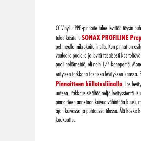
CC Vinyl + PPF -pinnoite tulee levittää täysin puh
SONAX PROFILINE Prepar
tulee käsitellä
pehmeällä mikrokuituliinalla. Kun pinnat on esik
vaalealle puolelle ja levitä tasaisesti käsiteltävä
puoli neliömetriä, eli noin 1/4 konepeltiä. Monet
erityisen tarkkana tasaisen levityksen kanssa. 
Pinnoitteen kiillotusliinalla
. Jos levi
uuteen. Pakkaus sisältää neljä levityssientä. K
pinnoitteen annetaan kuivua vähintään kuusi, m
ajan kuivassa ja puhtaassa tilassa. Älä koske kä
kuukautta.