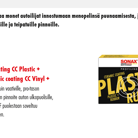
 monet autoilijat innostumaan menopelinsä puunaamisesta, jo
e ja teipatuille pinnoille.
ing CC Plastic +
 coating CC Vinyl +
in vaativille, pro-tason
n pinnoite auton ulkopuolisille,
F puolestaan soveltuu
en.