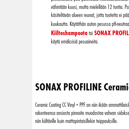
vähintään kuusi, mutta mielellään 12 tuntia. Pa
käsiteltävän alueen reunat, jotta tuotetta ei p
kuukautta. Käytäthän auton pesussa pH-neutraa
Kiiltoshampoota
SONAX PROFILI
tai
käytä emäksisiä pesuaineita.
SONAX PROFILINE Ceramic C
Ceramic Coating CC Vinyl + PPF on niin ikään ammattilaisi
rakenteensa ansiosta pinnoite muodostaa vahvan sidoksen 
niin kiiltäville kuin mattapintaisillekin teippauksille.