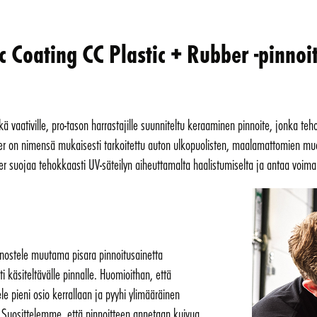
oating CC Plastic + Rubber -pinnoi
kä vaativille, pro-tason harrastajille suunniteltu keraaminen pinnoite, jonka te
er on nimensä mukaisesti tarkoitettu auton ulkopuolisten, maalamattomien mu
er suojaa tehokkaasti UV-säteilyn aiheuttamalta haalistumiselta ja antaa voimak
nnostele muutama pisara pinnoitusainetta
i käsiteltävälle pinnalle. Huomioithan, että
ele pieni osio kerrallaan ja pyyhi ylimääräinen
. Suosittelemme, että pinnoitteen annetaan kuivua