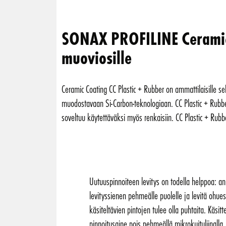
SONAX PROFILINE Ceramic C
muoviosille
Ceramic Coating CC Plastic + Rubber on ammattilaisille se
muodostavaan Si-Carbon-teknologiaan. CC Plastic + Rubb
soveltuu käytettäväksi myös renkaisiin. CC Plastic + Rubb
Uutuuspinnoiteen levitys on todella helppoa: a
levityssienen pehmeälle puolelle ja levitä ohuest
käsiteltävien pintojen tulee olla puhtaita. Käsitt
pinnoitusaine pois pehmeällä mikrokuituliinalla