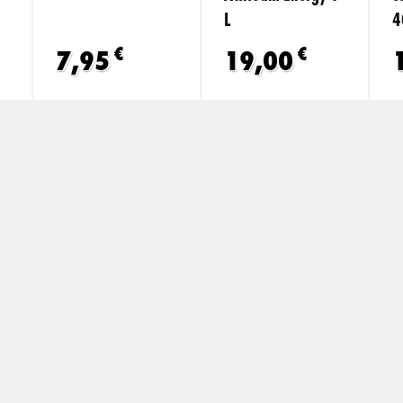
L
4
€
€
7,95
19,00