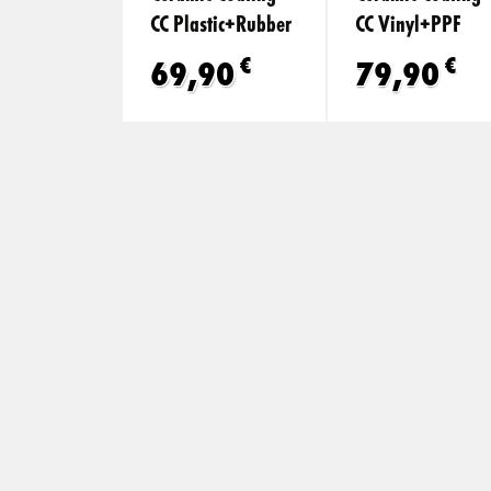
CC Plastic+Rubber
CC Vinyl+PPF
€
€
69,90
79,90