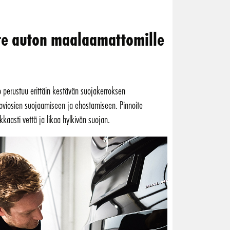
te auton maalaamattomille
ho perustuu erittäin kestävän suojakerroksen
oviosien suojaamiseen ja ehostamiseen. Pinnoite
kaasti vettä ja likaa hylkivän suojan.