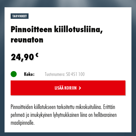
TARVIKKEET
Pinnoitteen kiillotusliina,
reunaton
24,90
€
Koko:
Tuotenumero: SO 451 100
LISÄÄ KORIIN
Pinnoitteiden kiillotukseen tarkoitettu mikrokuituliina. Erittäin
pehmeä ja imukykyinen lyhytnukkainen liina on hellävarainen
maalipinnalle.