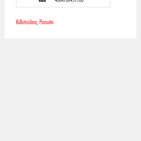
Kiillotusliina
Pinnoite
,