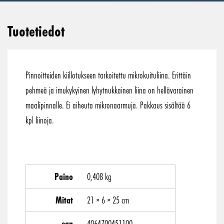
Tuotetiedot
Pinnoitteiden kiillotukseen tarkoitettu mikrokuituliina. Erittäin
pehmeä ja imukykyinen lyhytnukkainen liina on hellävarainen
maalipinnalle. Ei aiheuta mikronaarmuja. Pakkaus sisältää 6
kpl liinoja.
Paino
0,408 kg
Mitat
21 × 6 × 25 cm
ean
4064700451100