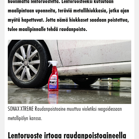
huolimatta lentoruostetta. Lentoruosteeksi kutsutaan
maalipintaan uponneita, teräviä metallihiukkasia, jotka ajan
myötä hapettuvat. Jotta nämä hiukkaset saadaan poistettua,
tulee maalipinnalle tehdä raudanpoisto.
SONAX XTREME Raudanpoistoaine muuttuu violetiksi reagoidessaan
metallipölyn kanssa.
Lentoruoste irtoaa raudanpoistoaineella