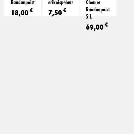
Raudanpoisto
erikoispehmeä
Cleaner
Raudanpoistoaine
€
€
18,00
7,50
5 L
€
69,00