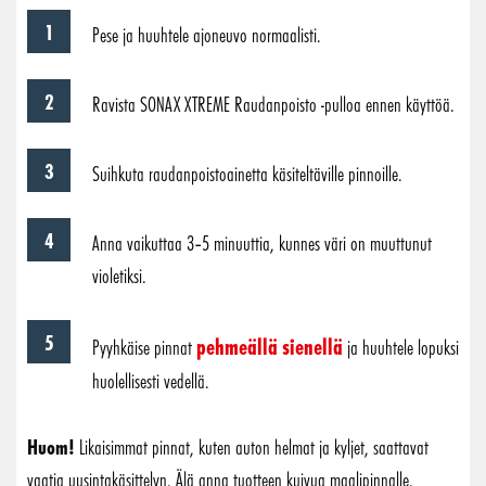
Pese ja huuhtele ajoneuvo normaalisti.
Ravista SONAX XTREME Raudanpoisto -pulloa ennen käyttöä.
Suihkuta raudanpoistoainetta käsiteltäville pinnoille.
Anna vaikuttaa 3–5 minuuttia, kunnes väri on muuttunut
violetiksi.
pehmeällä sienellä
Pyyhkäise pinnat
ja huuhtele lopuksi
huolellisesti vedellä.
Huom!
Likaisimmat pinnat, kuten auton helmat ja kyljet, saattavat
vaatia uusintakäsittelyn. Älä anna tuotteen kuivua maalipinnalle.