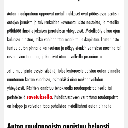
Auton maalipintaan uppoavat metallihiukkaset ovat pääasiassa peräisin
autojen jarruista ja talvirenkaiden kovametallisista nastoista, ja metallia
pölähtää ilmoille jokaisen jarrutuksen yhteydessä. Metallipöly alkaa ajan
kuluessa ruostua, mikä vahingoittaa maali- tai lakkapintaa. Lentoruoste
tuntuu auton pinnalla karheutena ja näkyy etenkin vanteissa mustina tai
rusehtavina tahroina, jotka eivät irtoa tavallisilla pesuaineilla.
Jotta maalipinta pysyisi sileänä, tulee lentoruoste poistaa auton pinnalta
muutaman kerran vuodessa, esimerkiksi aina renkaanvaihdon
yhteydessä. Käsittely onnistuu tehokkaalla raudanpoistoaineella tai
savetuksella
perinteisellä
. Puhdistussaveen verrattuna raudanpoisto
on helppo ja vaivaton tapa puhdistaa metallitahrat auton pinnalta.
Auton raudanpoisto onnistuu helposti