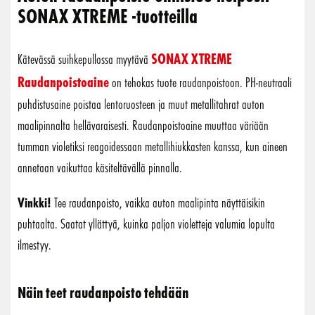
SONAX XTREME -tuotteilla
SONAX XTREME
Kätevässä suihkepullossa myytävä
Raudanpoistoaine
on tehokas tuote raudanpoistoon. PH-neutraali
puhdistusaine poistaa lentoruosteen ja muut metallitahrat auton
maalipinnalta hellävaraisesti. Raudanpoistoaine muuttaa väriään
tumman violetiksi reagoidessaan metallihiukkasten kanssa, kun aineen
annetaan vaikuttaa käsiteltävällä pinnalla.
Vinkki!
Tee raudanpoisto, vaikka auton maalipinta näyttäisikin
puhtaalta. Saatat yllättyä, kuinka paljon violetteja valumia lopulta
ilmestyy.
Näin teet raudanpoisto tehdään