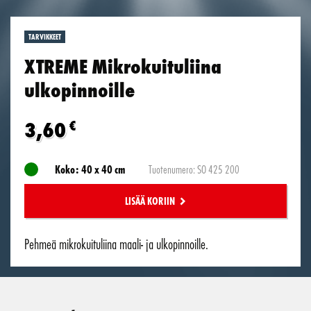
TARVIKKEET
XTREME Mikrokuituliina
ulkopinnoille
3,60
€
Koko: 40 x 40 cm
Tuotenumero: SO 425 200
LISÄÄ KORIIN
Pehmeä mikrokuituliina maali- ja ulkopinnoille.