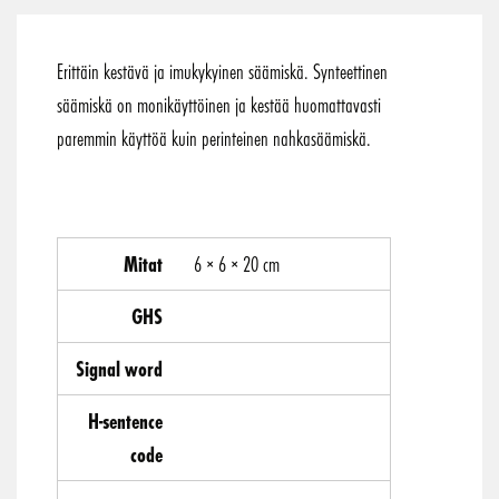
Erittäin kestävä ja imukykyinen säämiskä. Synteettinen
säämiskä on monikäyttöinen ja kestää huomattavasti
paremmin käyttöä kuin perinteinen nahkasäämiskä.
Mitat
6 × 6 × 20 cm
GHS
Signal word
H-sentence
code