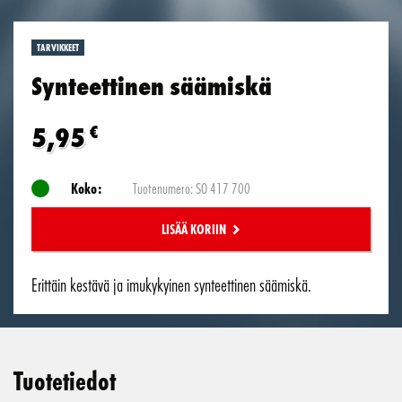
TARVIKKEET
Synteettinen säämiskä
5,95
€
Koko:
Tuotenumero: SO 417 700
LISÄÄ KORIIN
Erittäin kestävä ja imukykyinen synteettinen säämiskä.
Tuotetiedot