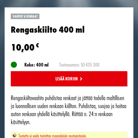
VANTEET & RENKAAT
Rengaskiilto 400 ml
10,00
€
Koko: 400 ml
Tuotenumero: SO 435 300
LISÄÄ KORIIN
Rengaskiiltovaahto puhdistaa renkaat ja jättää todella maltillisen
ja luonnollisen uuden renkaan kiillton. Puhdistaa, suojaa ja hoitaa
auton renkaan yhdellä käsittelyllä. Riittää n. 24:n renkaan
käsittelyyn.
Tuotetta ei voida toimittaa maanalaisiin noutopisteisiin.