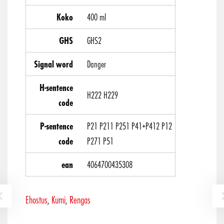
Koko
400 ml
GHS
GHS2
Signal word
Danger
H-sentence
H222 H229
code
P-sentence
P21 P211 P251 P41+P412 P12
code
P271 P51
ean
4064700435308
Ehostus
Kumi
Rengas
,
,