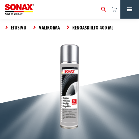
ETUSIVU
VALIKOIMA
RENGASKIILTO 400 ML
Tuote
on
OSTOSKORI
lisätty
Kokeile
koriin
uudelleen,
CLOSE
jokin meni
pieleen.