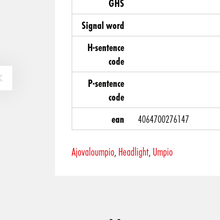
GHS
Signal word
H-sentence
code
P-sentence
code
ean
4064700276147
Ajovaloumpio
Headlight
Umpio
,
,