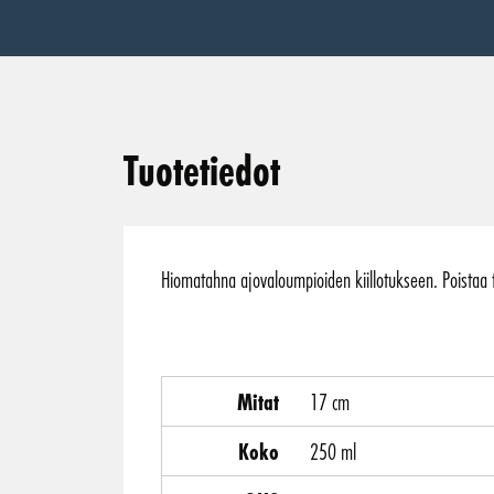
Tuotetiedot
Hiomatahna ajovaloumpioiden kiillotukseen. Poistaa t
Mitat
17 cm
Koko
250 ml