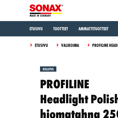
ETUSIVU
TUOTTEET
AMMATTITUOTTEET
ETUSIVU
VALIKOIMA
PROFILINE HEA
Tuote
KIILLOTUS
Kokeile
on
PROFILINE
OSTOSKORI
uudelleen,
lisätty
CLOSE
jokin meni
koriin
pieleen.
Headlight Polis
hiomatahna 25