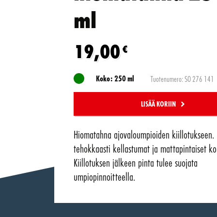
ml
19,00
€
Koko: 250 ml
Tuotenumero: SO 276 141
LISÄÄ KORIIN
Hiomatahna ajovaloumpioiden kiillotukseen. 
tehokkaasti kellastumat ja mattapintaiset ko
Kiillotuksen jälkeen pinta tulee suojata
umpiopinnoitteella.