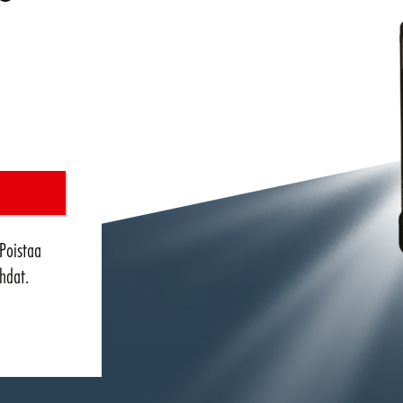
Poistaa
hdat.