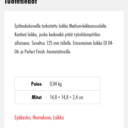
Tuotetiedot
Epäkeskokoneille tarkoitettu laikka Medium-leikkaavuudella.
Kestävä laikka, jonka keskireikä pitää työstölampötilan
alhaisena. Soveltuu 125 mm tallalle. Erinomainen laikka EX 04-
06- ja Perfect Finish -hiomatahnoille.
Paino
0,04 kg
Mitat
14,8 × 14,8 × 2,4 cm
Epäkesko
Hiomakone
Laikka
,
,