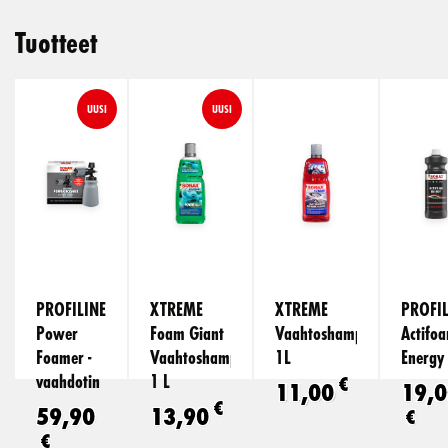
Tuotteet
UUSI
UUSI
PROFILINE
XTREME
XTREME
PROFIL
Power
Foam Giant
Vaahtoshampoo
Actifo
Foamer -
Vaahtoshampoo
1L
Energy 
vaahdotin
1 L
€
11,00
19,0
€
59,90
13,90
€
€