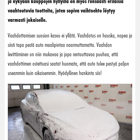
ja nykyään kauppojen hyllyillä on myös runsaasti erilaisia
vaahtoutuvia tuotteita, joten sopiva vaihtoehto löytyy
varmasti jokaiselle.
Vaahdottamisen suosion kasvu ei yllätä. Vaahdotus on hauska, nopea ja
siisti tapa pestä auto maalipintaa naarmuttamatta. Vaahdon
levittäminen on niin mukavaa ja jopa rentouttavaa puuhaa, että
vaahdottimen ostettuasi saatat huomata, että auto tulee pestyä paljon
useammin kuin aikaisemmin. Hyödyllinen hankinta siis!