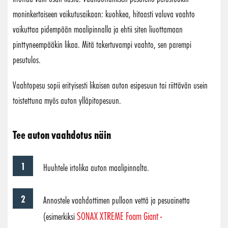
moninkertaiseen vaikutusaikaan: kuohkea, hitaasti valuva vaahto
vaikuttaa pidempään maalipinnalla ja ehtii siten liuottamaan
pinttyneempääkin likaa. Mitä takertuvampi vaahto, sen parempi
pesutulos.
Vaahtopesu sopii erityisesti likaisen auton esipesuun tai riittävän usein
toistettuna myös auton ylläpitopesuun.
Tee auton vaahdotus näin
Huuhtele irtolika auton maalipinnalta.
Annostele vaahdottimen pulloon vettä ja pesuainetta
SONAX XTREME Foam Giant -
(esimerkiksi