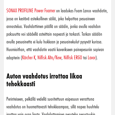
SONAX PROFILINE Power Foamer
on laadukas Foam Lance -vaahdotin,
jossa on kestävä asteikollinen säiliö, joka helpottaa pesuaineen
annostelua. Vaahdottimen päällä on säädin, jonka avulla vaahdon
paksuutta voi säädellä asteittain nopeasti ja tarkasti. Tarkan säädön
avulla pesuainetta ei kulu hukkaan ja pesuainekulut pysyvät kurissa.
Huomioithan, että vaahdotin vaatii kaverikseen painepesuriin sopivan
Kärcher K
Nilfisk Alto/Kew
Nilfisk ERGO
Lavor
adapterin (
,
,
tai
).
Auton vaahdotus irrottaa likaa
tehokkaasti
Perinteiseen, pelkällä vedellä suoritettuun esipesuun verrattuna
vaahdotus on huomattavasti tehokkaampaa, sillä nopea huuhtelu
irrottaa vain osan liasta. Vaahdottamisen pesuteho perustuukin