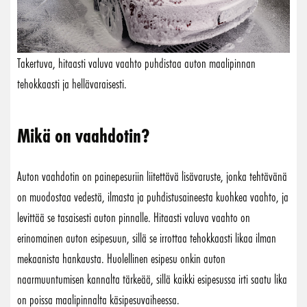
Takertuva, hitaasti valuva vaahto puhdistaa auton maalipinnan
tehokkaasti ja hellävaraisesti.
Mikä on vaahdotin?
Auton vaahdotin on painepesuriin liitettävä lisävaruste, jonka tehtävänä
on muodostaa vedestä, ilmasta ja puhdistusaineesta kuohkea vaahto, ja
levittää se tasaisesti auton pinnalle. Hitaasti valuva vaahto on
erinomainen auton esipesuun, sillä se irrottaa tehokkaasti likaa ilman
mekaanista hankausta. Huolellinen esipesu onkin auton
naarmuuntumisen kannalta tärkeää, sillä kaikki esipesussa irti saatu lika
on poissa maalipinnalta käsipesuvaiheessa.