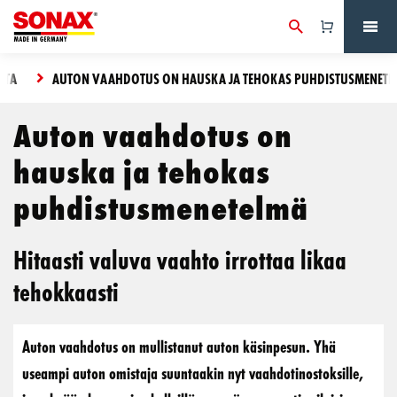
STA
AUTON VAAHDOTUS ON HAUSKA JA TEHOKAS PUHDISTUSMENETE
Auton vaahdotus on
hauska ja tehokas
puhdistusmenetelmä
Hitaasti valuva vaahto irrottaa likaa
tehokkaasti
Auton vaahdotus on mullistanut auton käsinpesun. Yhä
useampi auton omistaja suuntaakin nyt vaahdotinostoksille,